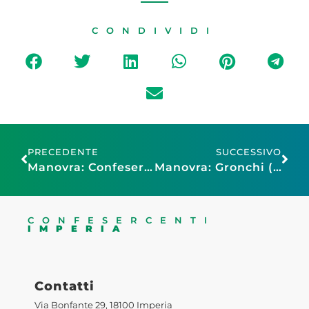
CONDIVIDI
PRECEDENTE
SUCCESSIVO
Manovra: Confesercenti, DPFP certifica l’eccesso di pressione fiscale, la rimodulazione Irpef liberi più risorse per rilanciare i consumi
Manovra: Gronchi (Confesercenti), “Ci sono risposte importanti, ma poche risorse. Fare di più sul fisco, pressione vicina al 43%”
CONFESERCENTI
IMPERIA
Contatti
Via Bonfante 29, 18100 Imperia