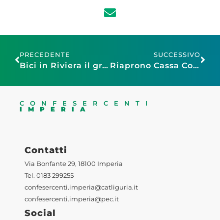
PRECEDENTE
SUCCESSIVO
Bici in Riviera il grande evento organizzato da Confesercenti in collaborazione con Assoturismo ed Elevation Club mercoledì 3 dicembre a Diano Marina e a Sanremo.
Riaprono Cassa Commercio e Garanzia Artigianato Liguria dal 10 dicembre 2025 al 31 marzo 2026
CONFESERCENTI
IMPERIA
Contatti
Via Bonfante 29, 18100 Imperia
Tel. 0183 299255
confesercenti.imperia@catliguria.it
confesercenti.imperia@pec.it
Social