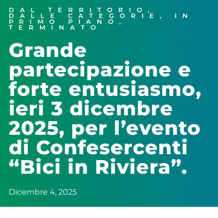
DAL TERRITORIO
,
DALLE CATEGORIE
,
IN
PRIMO PIANO
,
TERMINATO
Grande
partecipazione e
forte entusiasmo,
ieri 3 dicembre
2025, per l’evento
di Confesercenti
“Bici in Riviera”.
Dicembre 4, 2025