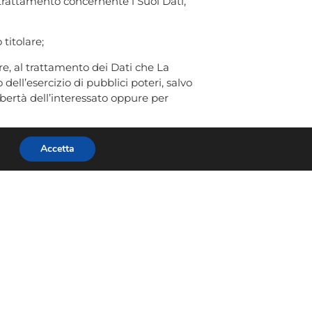
el trattamento concernente i Suoi Dati,
 titolare;
are, al trattamento dei Dati che La
dell’esercizio di pubblici poteri, salvo
libertà dell’interessato oppure per
enezia n. 11 – 00187 Roma – Tel.
Accetta
 siano manifestamente infondate o eccessive,
oni o la comunicazione o intraprendere
olgersi per tutte le questioni relative al