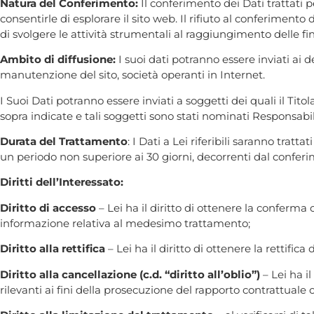
Natura del Conferimento:
Il conferimento dei Dati trattati pe
consentirle di esplorare il sito web. Il rifiuto al conferimento 
di svolgere le attività strumentali al raggiungimento delle fin
Ambito di diffusione:
I suoi dati potranno essere inviati ai de
manutenzione del sito, società operanti in Internet.
I Suoi Dati potranno essere inviati a soggetti dei quali il Tit
sopra indicate e tali soggetti sono stati nominati Responsabil
Durata del Trattamento
: I Dati a Lei riferibili saranno tra
un periodo non superiore ai 30 giorni, decorrenti dal confer
Diritti dell’Interessato:
Diritto di accesso
– Lei ha il diritto di ottenere la conferma
informazione relativa al medesimo trattamento;
Diritto alla rettifica
– Lei ha il diritto di ottenere la rettifica
Diritto alla cancellazione (c.d. “diritto all’oblio”)
– Lei ha il
rilevanti ai fini della prosecuzione del rapporto contrattuale 