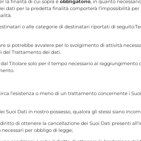
r la finalità di cui sopra è
obbligatorio
, in quanto necessario
dei dati per la predetta finalità comporterà l’impossibilità per i
alità.
stinatari o alle categorie di destinatari riportati di seguito:Tec
olare si potrebbe avvalere per lo svolgimento di attività necess
i del Trattamento dei dati.
ttati dal Titolare solo per il tempo necessario al raggiungiment
imento.
 circa l’esistenza o meno di un trattamento concernente i Suoi 
 dei Suoi Dati in nostro possesso, qualora gli stessi siano incomp
 diritto di ottenere la cancellazione dei Suoi Dati presenti all
o necessari per obbligo di legge;