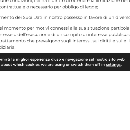
talune condizioni, Lei ha il diritto di ottenere la limitazione d
contrattuale o necessario per obbligo di legge;
erimento dei Suoi Dati in nostro possesso in favore di un diverso
siasi momento per motivi connessi alla sua situazione particol
eresse o dell’esecuzione di un compito di interesse pubblico o 
 trattamento che prevalgono sugli interessi, sui diritti e sulle 
iziaria;
llo:
Garante per la protezione dei dati personali – Piazza V
rnirti la miglior esperienza d'uso e navigazione sul nostro sito web.
 PEC
protocollo@pec.gpdp.it
 about which cookies we are using or switch them off in
settings
.
crivendo ai recapiti sopra indicati.
/2016 è gratuito. Tuttavia, nell’ipotesi in cui le Sue richieste
 dei costi amministrativi sostenuti per fornire le informazi
nominare un
Data Protection Officer (DPO)
, al quale potrà riv
rà contattare al seguente indirizzo: