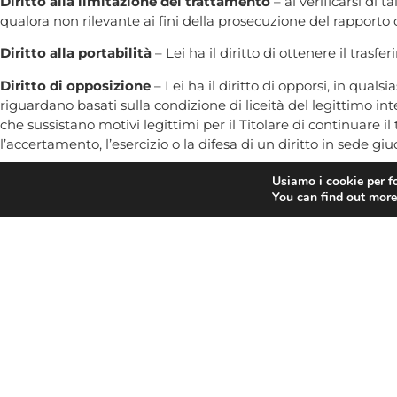
Diritto alla limitazione del trattamento
– al verificarsi di 
qualora non rilevante ai fini della prosecuzione del rapporto 
Diritto alla portabilità
– Lei ha il diritto di ottenere il trasf
Diritto di opposizione
– Lei ha il diritto di opporsi, in qual
riguardano basati sulla condizione di liceità del legittimo int
che sussistano motivi legittimi per il Titolare di continuare il
l’accertamento, l’esercizio o la difesa di un diritto in sede giud
Diritto di proporre
reclamo
alla seguente Autorità di Contro
Usiamo i cookie per fo
06.696771 – Fax 06.69677.3785, e-mail
garante@gpdp.it
–
You can find out more
I diritti potranno essere esercitati nei confronti del Titolare s
L’esercizio dei Suoi diritti, ai sensi dell’art. 12 del GDPR 679
il Titolare del trattamento può:
a) addebitarLe un contributo spese ragionevole tenendo conto
l’azione richiesta;
b) rifiutare di soddisfare la richiesta.
Il Titolare intende infine informarLa che ha provveduto a 
trattamento dei dati e all’esercizio dei Suoi diritti, e che pot